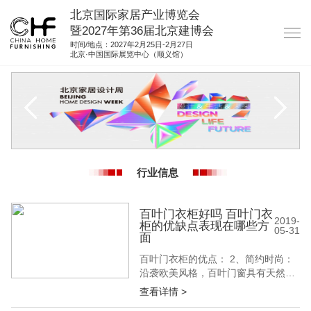
北京国际家居产业博览会
暨2027年第36届北京建博会
时间/地点：2027年2月25日-2月27日
北京·中国国际展览中心（顺义馆）
网站首页
关于我们
展商服务
观众服务
行业信息
展位图纸
资料下载
百叶门衣柜好吗 百叶门衣
2019-
柜的优缺点表现在哪些方
05-31
集团展会
面
百叶门衣柜的优点： 2、简约时尚：
参展联络
沿袭欧美风格，百叶门窗具有天然之
美及实用性。融入现代家装，为简洁
查看详情 >
的空间带来悦目之感;多种颜色的选