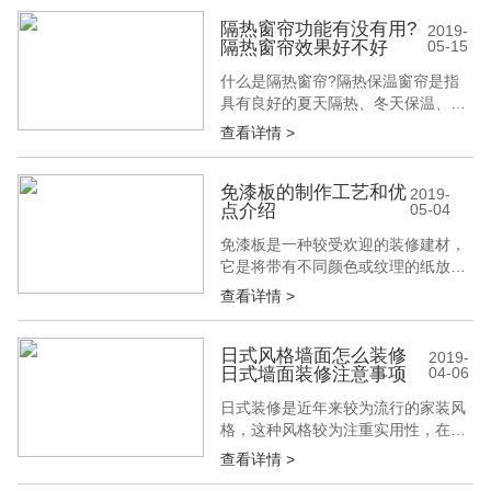
择，使百叶门窗与家装格调融为一
体。百变佳人系列百叶，分别为：V
隔热窗帘功能有没有用?
2019-
隔热窗帘效果好不好
05-15
型板，曲奇板、海浪板三款，可随意
组成，备受欢迎。 4、调节光线、通
什么是隔热窗帘?隔热保温窗帘是指
风：部分可调节，防止室内光线照射;
具有良好的夏天隔热、冬天保温、防
冬季引...
紫外线功能的窗帘。这种窗帘采用的
查看详情 >
是特种隔热材料的数字分割技术，采
用梭织和经编完美的织造技术、成品
帘加工技术，将夏天隔热、冬天保温
免漆板的制作工艺和优
2019-
点介绍
05-04
的技术数据推向极致。那么隔热窗帘
功能有没有用?隔热窗帘效果好不好
免漆板是一种较受欢迎的装修建材，
呢?建博会小编为您一一介绍! 隔热保
它是将带有不同颜色或纹理的纸放入
温窗帘...
三聚氰胺树脂胶粘剂中浸泡，然后干
查看详情 >
燥到一定固化程度，将其铺装在刨花
板、防潮板、中密度纤维板、胶合
板、细木工板或其他实木板材上面，
日式风格墙面怎么装修
2019-
日式墙面装修注意事项
04-06
经热压而成的装饰板，因此也常常叫
做三聚氰胺板。那么免漆板的制作工
日式装修是近年来较为流行的家装风
艺有哪些呢?它的材质和结构又有哪
格，这种风格较为注重实用性，在外
些呢?下面建...
观上采用简朴和自然的装修理念为
查看详情 >
主。那么日式风格墙面怎么装修呢?