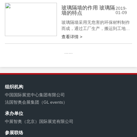
日式墙面装修注意事项是什么?下面
北京建材展就带您了解一下。 日式风
玻璃隔墙的作用 玻璃隔
2019-
墙的特点
01-09
格墙面怎么装修? 1、铺墙纸 在不少
的和式装修中，大多数人也会选择更
玻璃隔墙采用无危害的环保材料制作
加环保实用的壁纸来铺贴墙面，其
而成，通过工厂生产，搬运到工地后
中，装修...
直接施工拼装，不会造成现场油污污
查看详情 >
染，并可减小施工现场噪音污染，加
快工程进度。在设计上可以保证安装
……
简单，快捷，而且它可以随意的拆
装、组合;那么，玻璃隔墙具有什么样
的作用呢?还具有什么样的特点呢?下
面，北京建材展小编为大家讲述的下
玻璃隔墙...
组织机构
中国国际展览中心集团有限公司
法国智奥会展集团（GL events）
承办单位
中展智奥（北京）国际展览有限公司
参展联络