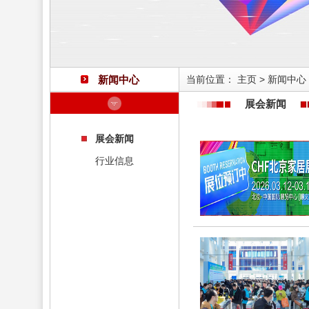
新闻中心
当前位置：
主页
>
新闻中心
展会新闻
展会新闻
行业信息