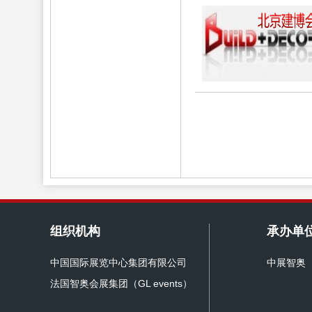
组织机构
承办单
中国国际展览中心集团有限公司
中展智奥
法国智奥会展集团（GL events）