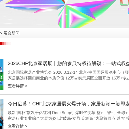
>
展会新闻
2026CHF北京家居展丨您的参展特权待解锁：一站式权
北京国际家居产业博览会 2026.3.12-14 北京·中国国际展览中心
家居展选择回归商业的本质价值 12万㎡实景展区全面开放 15万+
据至上的时代 我们始终坚信 真正的商业价值 始于...
查看详情 >
今日启幕！CHF北京家居展火爆开场，家居新潮一触即
焕新“国补”散发千亿红利 DeekSeep引爆时代变革 整+、智+、全
家居行业专业综合大展为姿 以“破局·立势·启新篇”为聚首原点 以“
京为圆、辐射全球的家居盛宴 3000+品牌、1...
查看详情 >