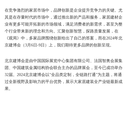
在竞争激烈的家居市场中，品牌创新是企业提升竞争力的关键。尤
其是在存量时代的市场中，通过推出新的产品和服务，家居建材企
业有更多可能开拓新的市场领域，满足消费者的新需求，甚至为整
个行业带来新的理念和方向。汇聚创新智慧，探路质量发展，在
《观局》中，多家品牌围绕创新给出了自己的答案，而在2024年北
京建博会（3月6日-9日）上，我们期待更多品牌的创新呈现。
北京建博会是由中国国际展览中心集团有限公司、法国智奥会展集
团、中国建筑金属结构协会联合主办的品牌展会，至今已成功举办
32届。2024北京建博会以“全品类定制，全链路打通”为主题，将通
过全新视野及影响力的平台优势，展示大家居建装全产业链最新成
果。
2025年北京建材展览会
建材展览会
2025北京建材展会
北京
建博展
2025年北京建博会
新型门窗展会
定制家居展
定制
门窗展
定制门业展会
集成定制家居展览会
集成定制家居
展
定制家居门业展会
全屋定制顶墙博览会
集成墙顶展会