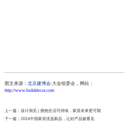
集成吊顶展览会
全屋定制整装展
北京建博会
建材展会
北
京建材展
建博会
建筑装饰材料展
全屋定制家居展
深圳窗
帘布艺展
皮革软装展
壁纸展
墙纸展会
墙纸壁布展
壁纸
展会
2025年北京墙纸展览会
2025年上海墙纸展会
2025北京
壁纸展览会
北京墙纸展会
2024上海墙纸软装展
上海墙布展
会
上海壁纸博览会
上海墙纸展会
新型壁材展会
墙饰材料
展
墙壁材料展会
皮革软包展
布艺软装展会
家纺布艺展
窗帘布艺展览会
窗帘展会
墙纸软装博览会
：
2024年北京家
具展览会
家具博览会
2024北京家具展会
北京家具展
图文来源：
北京建博会
-大会组委会，网站：
http://www.builddecor.com
上一篇：设计洞见 | 拥抱生活可持续，家居未来更可期
下一篇：2024中国家居优选新品，让好产品被看见