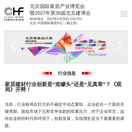
北京国际家居产业博览会
暨2027年第36届北京建博会
时间/地点：2027年2月25日-2月27日
北京·中国国际展览中心（顺义馆）
网站首页
关于我们
展商服务
观众服务
行业信息
展位图纸
家居建材行业创新是“造噱头”还是“见真章”？《观
资料下载
局》开辩！
集团展会
当前，行业格局在巨大的不确定中动态重组，企业处在一个新的关
参展联络
键周期。面临市场下沉和竞争加剧的双重压力，对于企业而言，如
何在这样的时代和环境下，创新发展，实现增长是当下最重要的课
题。