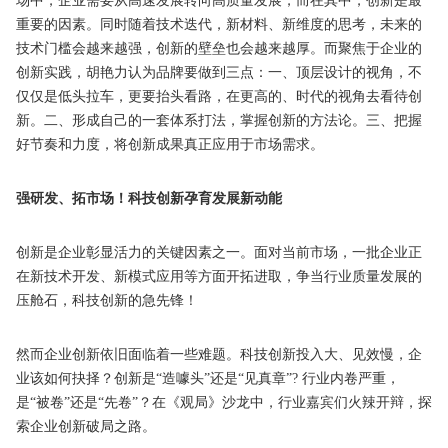
场中，企业需要从高速发展转向高质量发展，而在其中，创新是最
重要的因素。同时随着技术迭代，新材料、新维度的思考，未来的
技术门槛会越来越强，创新的壁垒也会越来越厚。而聚焦于企业的
创新实践，胡艳力认为品牌要做到三点：一、顶层设计的视角，不
仅仅是低头拉车，更要抬头看路，在更高的、时代的视角去看待创
新。二、形成自己的一套体系打法，掌握创新的方法论。三、把握
好节奏和力度，将创新成果真正应用于市场需求。
强研发、拓市场！科技创新孕育发展新动能
创新是企业彰显活力的关键因素之一。面对当前市场，一批企业正
在新技术开发、新模式应用等方面开拓进取，争当行业质量发展的
压舱石，科技创新的急先锋！
然而企业创新依旧面临着一些难题。科技创新投入大、见效慢，企
业该如何抉择？创新是“造噱头”还是“见真章”? 行业内卷严重，
是“被卷”还是“先卷”？在《观局》沙龙中，行业嘉宾们火辣开辩，探
索企业创新破局之路。